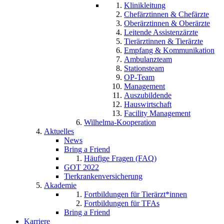
Klinikleitung
Chefärztinnen & Chefärzte
Oberärztinnen & Oberärzte
Leitende Assistenzärzte
Tierärztinnen & Tierärzte
Empfang & Kommunikation
Ambulanzteam
Stationsteam
OP-Team
Management
Auszubildende
Hauswirtschaft
Facility Management
Wilhelma-Kooperation
Aktuelles
News
Bring a Friend
Häufige Fragen (FAQ)
GOT 2022
Tierkrankenversicherung
Akademie
Fortbildungen für Tierärzt*innen
Fortbildungen für TFAs
Bring a Friend
Karriere