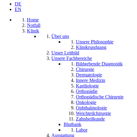
DE
EN
Home
Notfall
Klinik
Über uns
Unsere Philosophie
Klinikrundgang
Unser Leitbild
Unsere Fachbereiche
Bildgebende Diagnostik
Chirurgie
Dermatologie
Innere Medizin
Kardiologie
Orthopädie
Orthopädische Chirurgie
Onkologie
Ophthalmologie
Weichteilchirurgie
Zahnheilkunde
Blutbank
Labor
Ausstattung