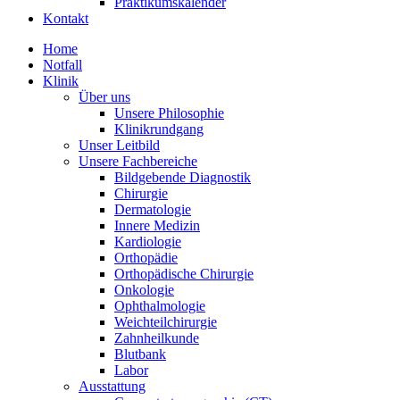
Praktikumskalender
Kontakt
Home
Notfall
Klinik
Über uns
Unsere Philosophie
Klinikrundgang
Unser Leitbild
Unsere Fachbereiche
Bildgebende Diagnostik
Chirurgie
Dermatologie
Innere Medizin
Kardiologie
Orthopädie
Orthopädische Chirurgie
Onkologie
Ophthalmologie
Weichteilchirurgie
Zahnheilkunde
Blutbank
Labor
Ausstattung