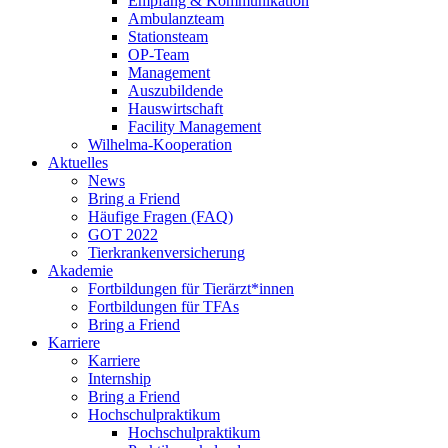
Empfang & Kommunikation
Ambulanzteam
Stationsteam
OP-Team
Management
Auszubildende
Hauswirtschaft
Facility Management
Wilhelma-Kooperation
Aktuelles
News
Bring a Friend
Häufige Fragen (FAQ)
GOT 2022
Tierkrankenversicherung
Akademie
Fortbildungen für Tierärzt*innen
Fortbildungen für TFAs
Bring a Friend
Karriere
Karriere
Internship
Bring a Friend
Hochschulpraktikum
Hochschulpraktikum