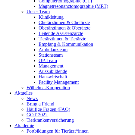
Computertomographie (CT)
Magnetresonanztomographie (MRT)
Unser Team
Klinikleitung
Chefärztinnen & Chefärzte
Oberärztinnen & Oberärzte
Leitende Assistenzärzte
Tierärztinnen & Tierärzte
Empfang & Kommunikation
Ambulanzteam
Stationsteam
OP-Team
Management
Auszubildende
Hauswirtschaft
Facility Management
Wilhelma-Kooperation
Aktuelles
News
Bring a Friend
Häufige Fragen (FAQ)
GOT 2022
Tierkrankenversicherung
Akademie
Fortbildungen für Tierärzt*innen