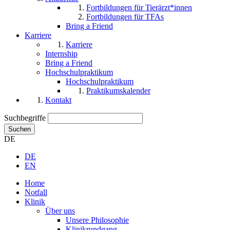
Fortbildungen für Tierärzt*innen
Fortbildungen für TFAs
Bring a Friend
Karriere
Karriere
Internship
Bring a Friend
Hochschulpraktikum
Hochschulpraktikum
Praktikumskalender
Kontakt
Suchbegriffe
Suchen
DE
DE
EN
Home
Notfall
Klinik
Über uns
Unsere Philosophie
Klinikrundgang