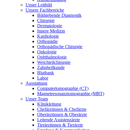
Unser Leitbild
Unsere Fachbereiche
Bildgebende Diagnostik
Chirurgie
Dermatologie
Innere Medizin
Kardiologie
Orthopädie
Orthopädische Chirurgie
Onkologie
Ophthalmologie
Weichteilchirurgie
Zahnheilkunde
Blutbank
Labor
Ausstattung
Computertomographie (CT)
Magnetresonanztomographie (MRT)
Unser Team
Klinikleitung
Chefärztinnen & Chefärzte
Oberärztinnen & Oberärzte
Leitende Assistenzärzte
Tierärztinnen & Tierärzte