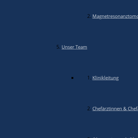
www.kleintierklinik-lb.de
Magnetresonanztomo
Social Media
Auch über soziale Medien können Sie sich einen Einblick in
Unser Team
Klinikleitung
© 2026 AniCura Ludwigsburg Oßweil GmbH
Kontakt
Impressum
Datenschutz
Nutzungsbedingungen
Einstellungen gespeichert
Datenschutzeinstellungen
Chefärztinnen & Chef
Der Schutz Ihrer Privatsphäre liegt uns sehr am Herzen –
keine Dienste von Drittfirmen wie bspw. Google, die Ihre D
Choose your privacy level