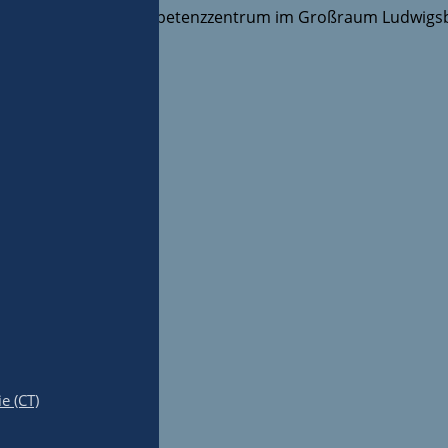
das tiermedizinische Kompetenzzentrum im Großraum Ludwigs
e (CT)