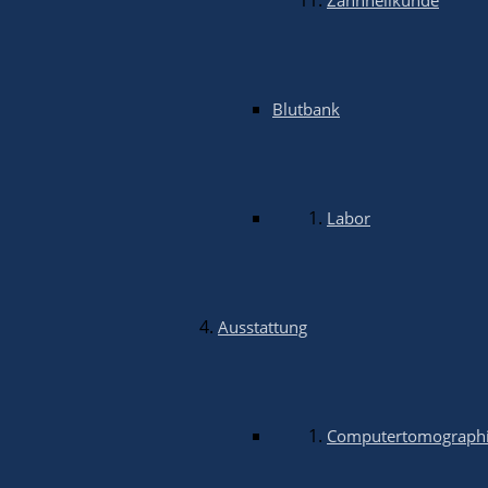
Zahnheilkunde
Die Kleintierklinik in Ludwigsburg-Oßweil ist seit 1992 
Wichtige Links
Blutbank
Im Notfall
Häufige Fragen (FAQ)
Unser Team
Die Klinik
Karriere
Labor
Kontakt
AniCura Ludwigsburg Oßweil GmbH
Karl-Heinrich-Käferle-Str. 2
Ausstattung
D-71640 Ludwigsburg
Tel.
07141 - 299 90 30
(Mo. - Fr. 08:00 - 18:00 Uhr)
Computertomographi
Fax
07141 - 86 27 22