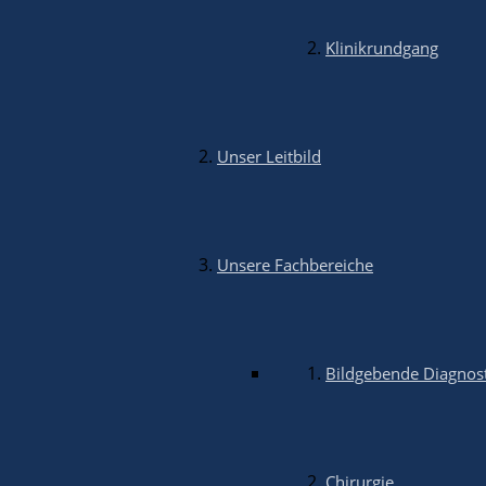
Klinikrundgang
Zurück
Vorwärts
Unser Leitbild
2022: Versorgung Asiatischer Löwe
Unsere Fachbereiche
Zurück
Vorwärts
Bildgebende Diagnos
2020: Versorgung Hirscheber
Chirurgie