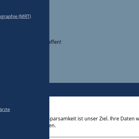
graphie (MRT)
 unsere Klinik verschaffen!
ärzte
 größtmögliche Datensparsamkeit ist unser Ziel. Ihre Daten
aten weiter verarbeiten.