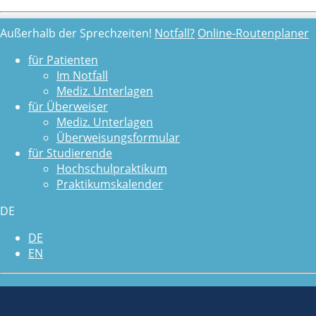
Außerhalb der Sprechzeiten!
Notfall?
Online-Routenplaner
für Patienten
Im Notfall
Mediz. Unterlagen
für Überweiser
Mediz. Unterlagen
Überweisungsformular
für Studierende
Tiermedizinische Kooperation
Hochschulpraktikum
Praktikumskalender
mit der Wilhelma Stuttgart
DE
Auch die Tiere der Wilhelma brauchen bei komplizierten medi
DE
selten.
EN
Unser Dank gilt der
Wilhelma Stuttgart
für das schon jahr
2023: Versorgung asiatischer Löwe