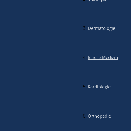
2019: Versorgung Asiatischer Elefant
Dermatologie
2019: Versorgung Mähnenwolf
Innere Medizin
2019: Versorgung Gepard
Kardiologie
2018: Versorgung Seelöwe
Orthopädie
2015: Versorgung Sumatra-Tiger