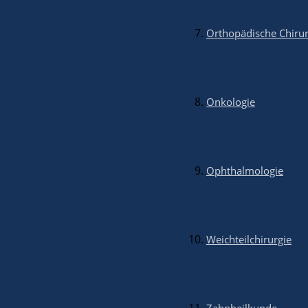
Orthopädische Chirur
Onkologie
Zurück
Vorwärts
2014: Versorgung Totenkopfäffchen
Ophthalmologie
Zurück
Vorwärts
Weichteilchirurgie
Über uns
Mit einem fachlich hoch spezialisierten Ärzteteam und in