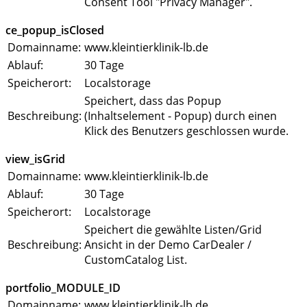
Consent Tool "Privacy Manager".
ce_popup_isClosed
Domainname:
www.kleintierklinik-lb.de
Ablauf:
30 Tage
Speicherort:
Localstorage
Speichert, dass das Popup
Beschreibung:
(Inhaltselement - Popup) durch einen
Klick des Benutzers geschlossen wurde.
view_isGrid
Domainname:
www.kleintierklinik-lb.de
Ablauf:
30 Tage
Speicherort:
Localstorage
Speichert die gewählte Listen/Grid
Beschreibung:
Ansicht in der Demo CarDealer /
CustomCatalog List.
portfolio_MODULE_ID
Domainname:
www.kleintierklinik-lb.de