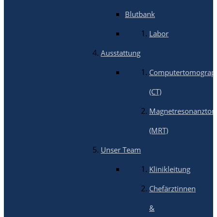
Blutbank
Labor
Ausstattung
Computertomograp
(CT)
Magnetresonanztom
(MRT)
Unser Team
Klinikleitung
Chefärztinnen
&