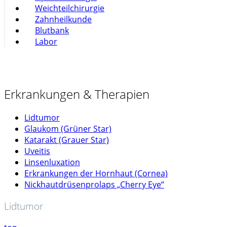
Weichteilchirurgie
Zahnheilkunde
Blutbank
Labor
Erkrankungen
& Therapien
Lidtumor
Glaukom (Grüner Star)
Katarakt (Grauer Star)
Uveitis
Linsenluxation
Erkrankungen der Hornhaut (Cornea)
Nickhautdrüsenprolaps „Cherry Eye“
Lidtumor