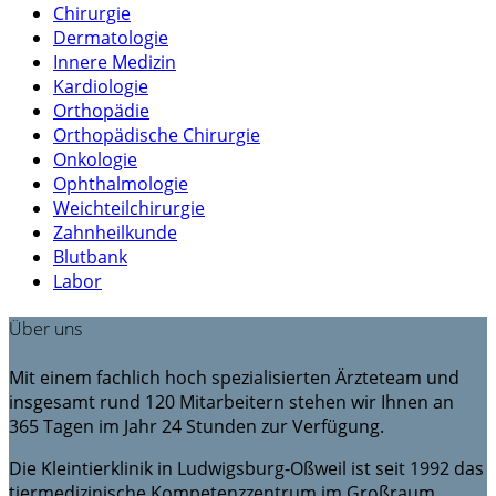
Chirurgie
Dermatologie
Innere Medizin
Kardiologie
Orthopädie
Orthopädische Chirurgie
Onkologie
Ophthalmologie
Weichteilchirurgie
Zahnheilkunde
Blutbank
Labor
Über uns
Mit einem fachlich hoch spezialisierten Ärzteteam und
insgesamt rund 120 Mitarbeitern stehen wir Ihnen an
365 Tagen im Jahr 24 Stunden zur Verfügung.
Die Kleintierklinik in Ludwigsburg-Oßweil ist seit 1992 das
tiermedizinische Kompetenzzentrum im Großraum